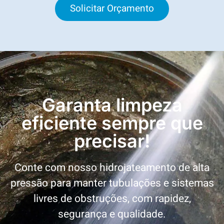
Solicitar Orçamento
Garanta limpeza
eficiente sempre que
precisar!
Conte com nosso hidrojateamento de alta
pressão para manter tubulações e sistemas
livres de obstruções, com rapidez,
segurança e qualidade.