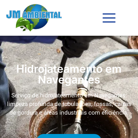
Hidrojateamento em
Navegantes
Serviço de hidrojateamento em
Navegantes
:
limpeza profunda de tubulações, fossas, caixas
de gordura e áreas industriais com eficiência.