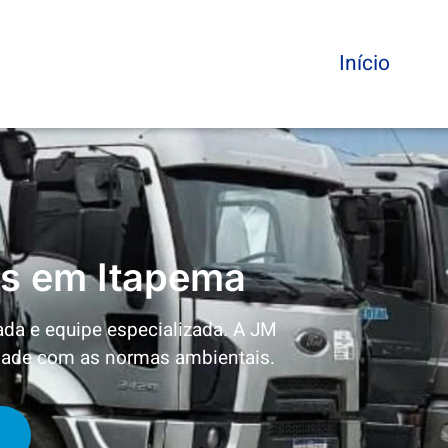
Início
os em Itapema
da e equipe especializada. A JM
idade com as normas ambientais.