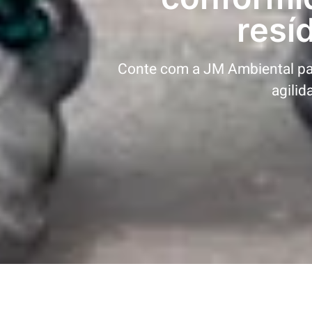
resí
Conte com a JM Ambiental par
agilid